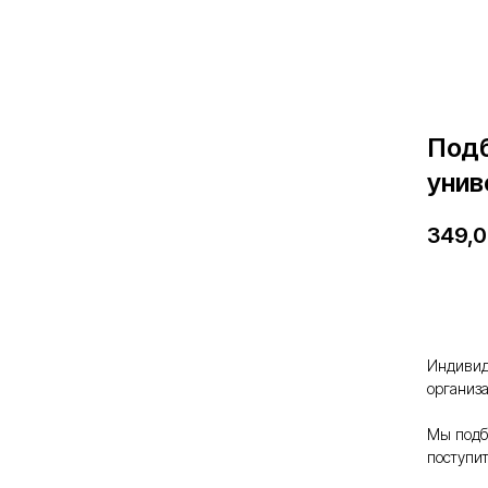
Подб
унив
349,
Доб
Индивид
организ
Мы подб
поступи